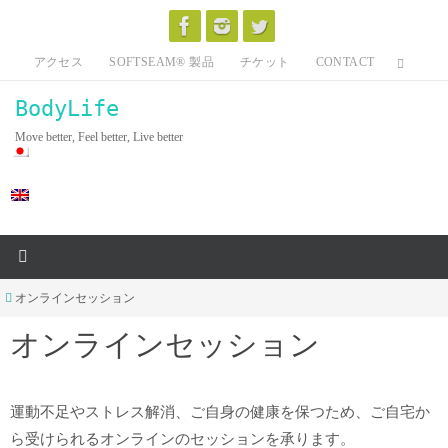
Skip
to
アクセス
SOFTSEAM® 製品
チケット
CONTACT
content
BodyLife
Move better, Feel better, Live better
Home
オンラインセッション
オンラインセッション
運動不足やストレス解消、ご自身の健康を保つため、ご自宅か
ら受けられるオンラインのセッションを承ります。